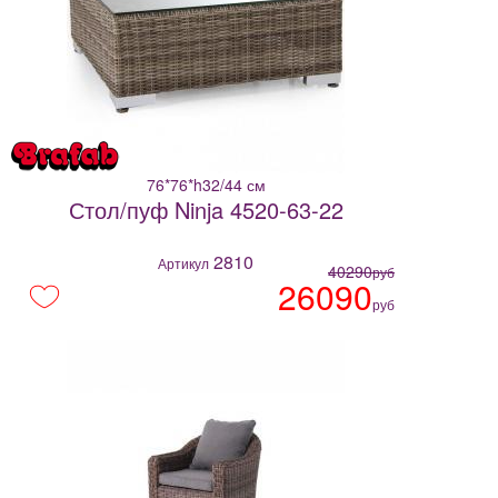
76*76*h32/44 см
Стол/пуф Ninja 4520-63-22
2810
Артикул
40290
руб
26090
руб