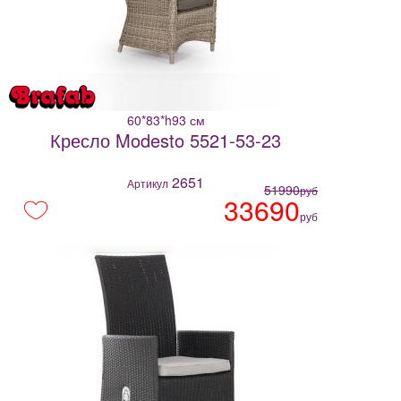
60*83*h93 см
Кресло Modesto 5521-53-23
2651
Артикул
51990
руб
33690
руб