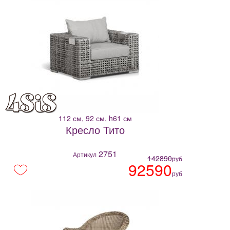
112 см, 92 см, h61 см
Кресло Тито
2751
Артикул
142890
руб
92590
руб