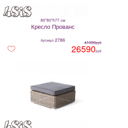
80*80*h77 см
Кресло Прованс
2786
Артикул
41090
руб
26590
руб