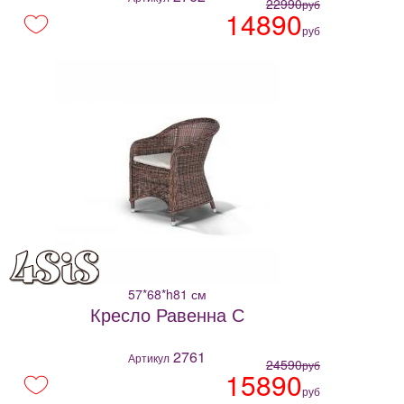
22990
руб
14890
руб
57*68*h81 см
Кресло Равенна С
2761
Артикул
24590
руб
15890
руб