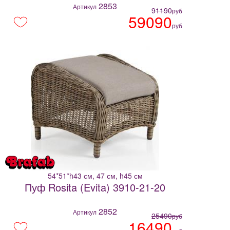
2853
Артикул
91190
руб
59090
руб
54*51*h43 см, 47 см, h45 см
Пуф Rosita (Evita) 3910-21-20
2852
Артикул
25490
руб
16490