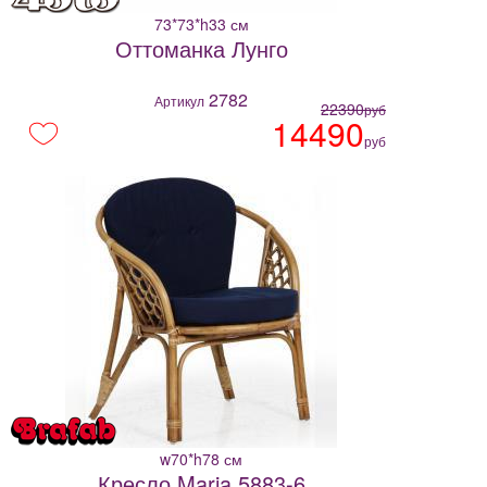
73*73*h33 см
Оттоманка Лунго
2782
Артикул
22390
руб
14490
руб
w70*h78 см
Кресло Maria 5883-6