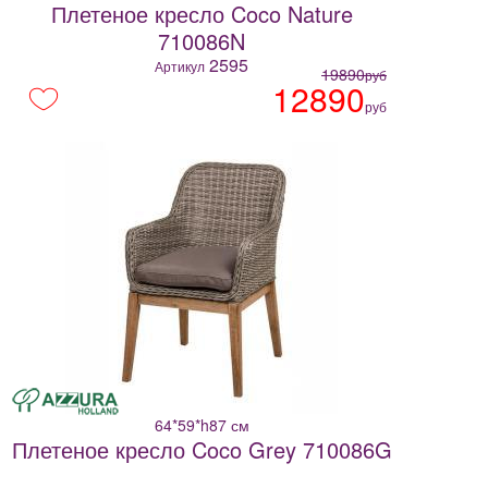
Плетеное кресло Coco Nature
710086N
2595
Артикул
19890
руб
12890
руб
64*59*h87 см
Плетеное кресло Coco Grey 710086G