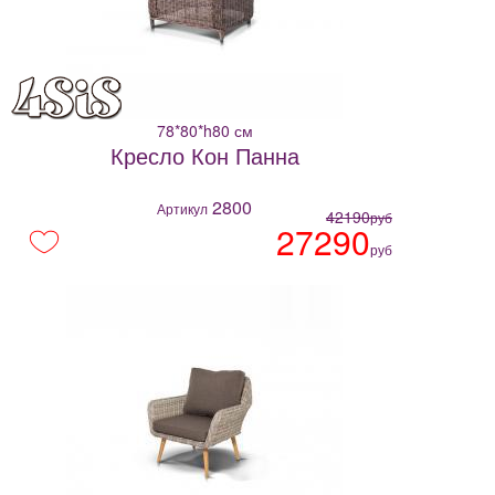
78*80*h80 см
Кресло Кон Панна
2800
Артикул
42190
руб
27290
руб