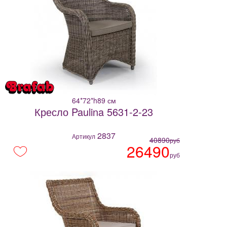
64*72*h89 см
Кресло Paulina 5631-2-23
2837
Артикул
40890
руб
26490
руб