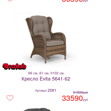
руб
66 см, 61 см, h102 см
Кресло Evita 5641-62
2581
Артикул
51890
руб
33590
руб