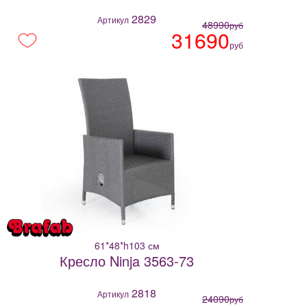
2829
Артикул
48990
руб
31690
руб
61*48*h103 см
Кресло Ninja 3563-73
2818
Артикул
24090
руб