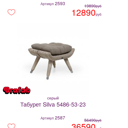
2593
Артикул
19890
руб
12890
руб
серый
Табурет Silva 5486-53-23
2587
Артикул
56490
руб
36590