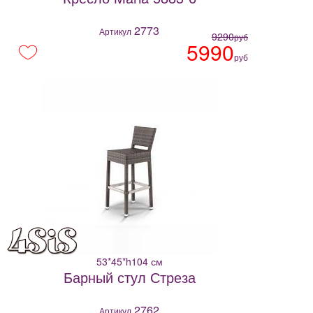
2773
Артикул
9290
руб
5990
руб
53*45*h104 см
Барный стул Стреза
2762
Артикул