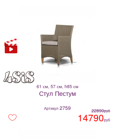
61 см, 57 см, h85 см
Стул Пестум
2759
Артикул
22890
руб
14790
руб