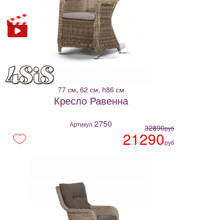
77 см, 62 см, h86 см
Кресло Равенна
2750
Артикул
32890
руб
21290
руб