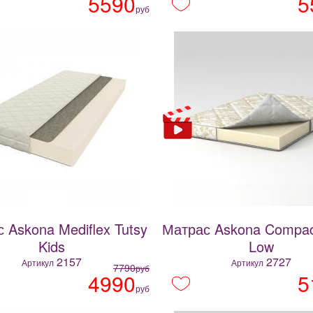
5590
5
руб
 Askona Mediflex Tutsy
Матрас Askona Compact
Kids
Low
2157
2727
Артикул
Артикул
7790
руб
4990
5
руб