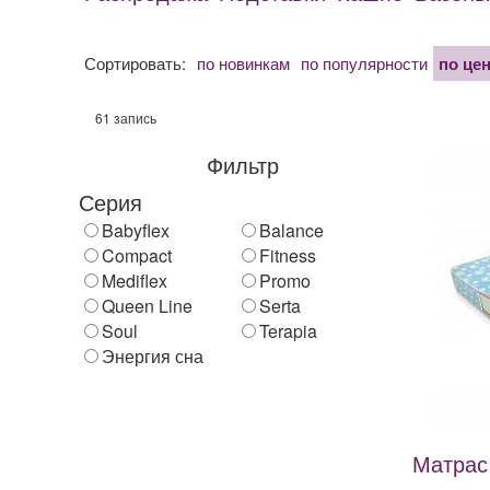
Сортировать:
по новинкам
по популярности
по це
61 запись
Фильтр
Серия
Babyflex
Balance
Compact
Fitness
Mediflex
Promo
Queen Line
Serta
Soul
Terapia
Энергия сна
Матрас