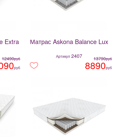
e Extra
Матрас Askona Balance Lux
2407
Артикул
12490
13790
руб
руб
090
8890
руб
руб