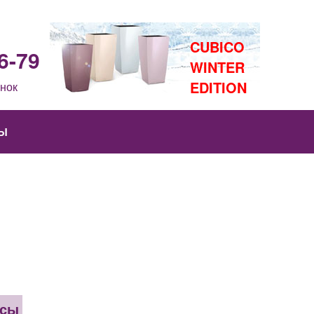
CUBICO
6-79
WINTER
EDITION
нок
Ы
асы