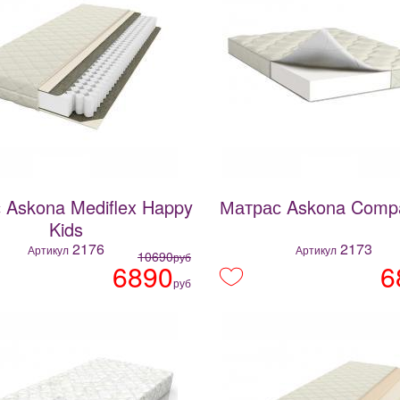
 Askona Mediflex Happy
Матрас Askona Compa
Kids
2176
2173
Артикул
Артикул
10690
руб
6890
6
руб