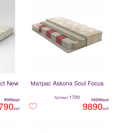
ct New
Матрас Askona Soul Focus
1700
Артикул
8990
15290
руб
руб
790
9890
руб
руб