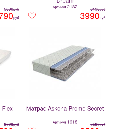
Dream
2182
Артикул
5890
6190
руб
руб
790
3990
руб
руб
 Flex
Матрас Askona Promo Secret
1618
Артикул
8690
5590
руб
руб