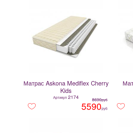
Матрас Askona Mediflex Cherry
Мат
Kids
2174
Артикул
8690
руб
5590
руб