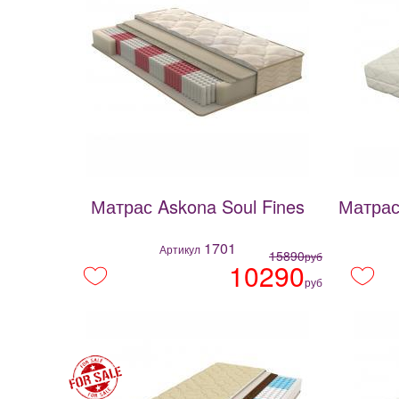
Матрас Askona Soul Fines
Матрас
1701
Артикул
15890
руб
10290
руб