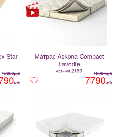
x Star
Матрас Askona Compact
Favorite
2160
Артикул
12090
12090
руб
руб
790
7790
руб
руб