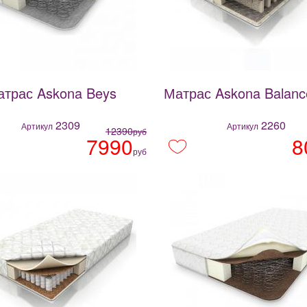
трас Askona Beys
Матрас Askona Balanc
2309
2260
Артикул
Артикул
12390
руб
7990
8
руб