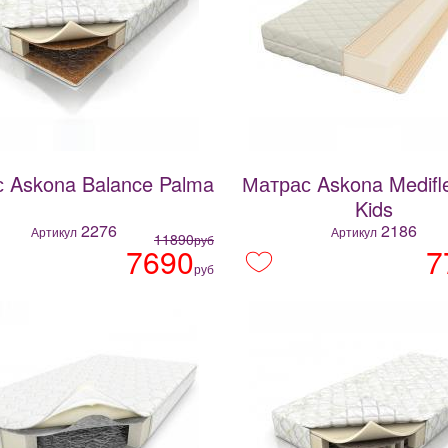
 Askona Balance Palma
Матрас Askona Medifle
Kids
2276
2186
Артикул
Артикул
11890
руб
7690
7
руб