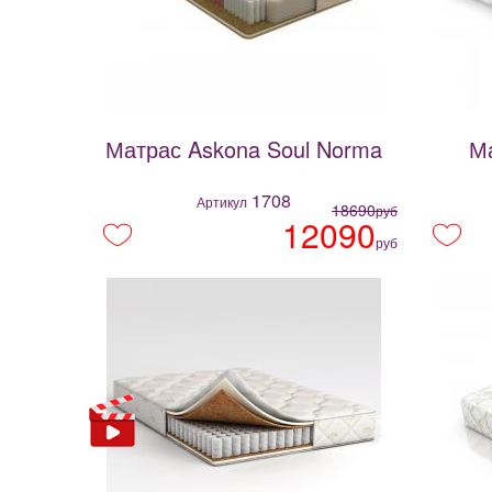
Матрас Askona Soul Norma
Ма
1708
Артикул
18690
руб
12090
руб