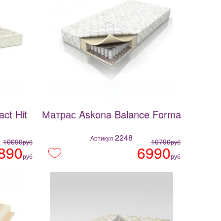
ct Hit
Матрас Askona Balance Forma
2248
Артикул
10690
10790
руб
руб
890
6990
руб
руб