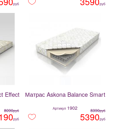
590
3590
руб
руб
 Effect
Матрас Askona Balance Smart
1902
Артикул
8090
8390
руб
руб
190
5390
руб
руб