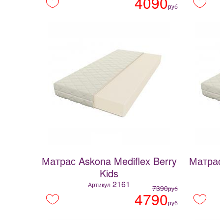
4090
руб
Матрас Askona Mediflex Berry
Матрас
Kids
2161
Артикул
7390
руб
4790
руб