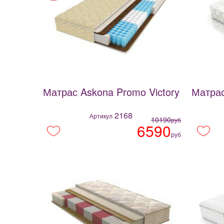
Матрас Askona Promo Victory
Матрас
2168
Артикул
10190
руб
6590
руб