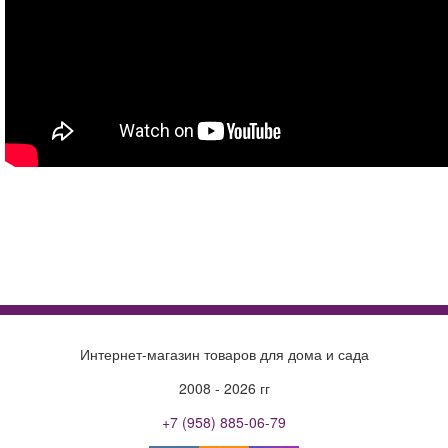
4sis
ротанг
Стол Hydra 50 92006
ротанг искусственный
Пляжная кровать для отдыха Амальфи
серый
стул
купить
Интернет-магазин товаров для дома и сада
цена
2008 - 2026 гг
доставка
+7 (958) 885-06-79