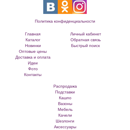
Политика конфиденциальности
Главная
Личный кабинет
Каталог
Обратная связь
Новинки
Быстрый поиск
Оптовые цены
Большие цветочные горшки
Доставка и оплата
Кованые цветочницы и вазоны
Идеи
Кованые скамейки
Фото
Кованые столы
Контакты
Металлические скамейки
Плитка для сада
Распродажа
Кашпо из ротанга
Подставки
Матрасы Аскона
Кашпо
Кашпо металлическое
Вазоны
Кашпо для елки
Мебель
Кашпо с самоливом
Качели
Кашпо с автополивом
Шезлонги
Аксессуары