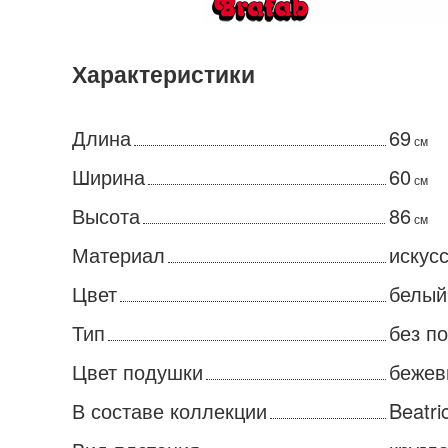
Характеристики
Длина
69
см
Ширина
60
см
Высота
86
см
Материал
искус
Цвет
белый
Тип
без п
Цвет подушки
бежев
В составе коллекции
Beatr