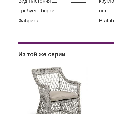
Вид плетения
кругло
Требует сборки
нет
Фабрика
Brafab
Стол Arizona 200 10740-51
Пуф Ashfield 3750-71-78
Из той же серии