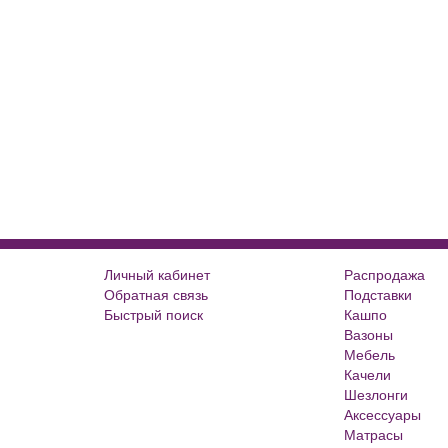
Личный кабинет
Распродажа
Обратная связь
Подставки
Быстрый поиск
Кашпо
Большие цветочные горшки
Вазоны
Кованые цветочницы и вазоны
Мебель
Кованые скамейки
Качели
Кованые столы
Шезлонги
Металлические скамейки
Аксессуары
Плитка для сада
Матрасы