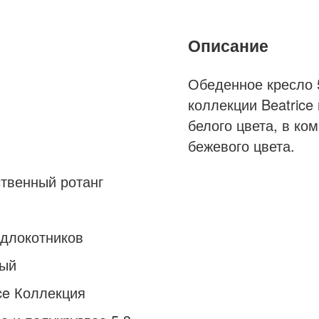
Описание
Обеденное кресло 5
коллекции Beatrice
белого цвета, в ко
бежевого цвета.
brafab
ственный ротанг
белый
кресло
одлокотников
ротанг
ротанг искусст
ый
купить
ice Коллекция
цена