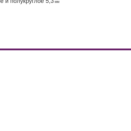
е и полукруглое 5,3
доставка
мм