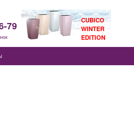
CUBICO
6-79
WINTER
EDITION
нок
Ы