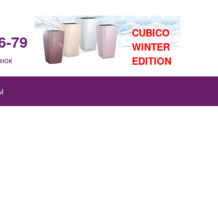
CUBICO
6-79
WINTER
EDITION
нок
Ы