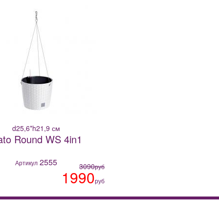
d25,6*h21,9 см
ato Round WS 4in1
2555
Артикул
3090
руб
1990
руб