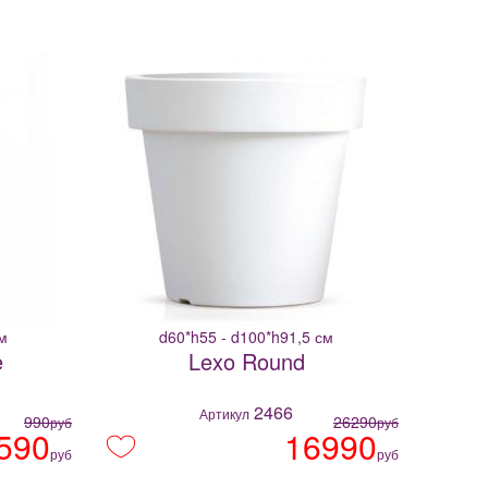
м
d60*h55 - d100*h91,5 см
e
Lexo Round
2466
Артикул
990
26290
руб
руб
590
16990
руб
руб