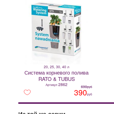
20, 25, 30, 40 л
Система корневого полива
RATO & TUBUS
2862
Артикул
690
руб
390
руб
Из той же серии