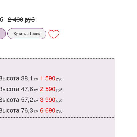
б
2 490
руб
Купить в 1 клик
Высота 38,1
1 590
см
руб
Высота 47,6
2 590
см
руб
Высота 57,2
3 990
см
руб
Высота 76,3
6 690
см
руб