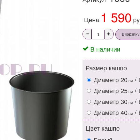
1 590
Цена
ру
В корзину
В наличии
Размер кашпо
Диаметр 20
/ 
см
Диаметр 25
/ 
см
Диаметр 30
/ 
см
Диаметр 40
/ 
см
Цвет кашпо
Белый