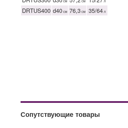
см
см
л
DRTUS400
d40
76,3
35/64
см
см
л
Гамак 7403-1
Лежак Sama 20075
Сопутствующие товары