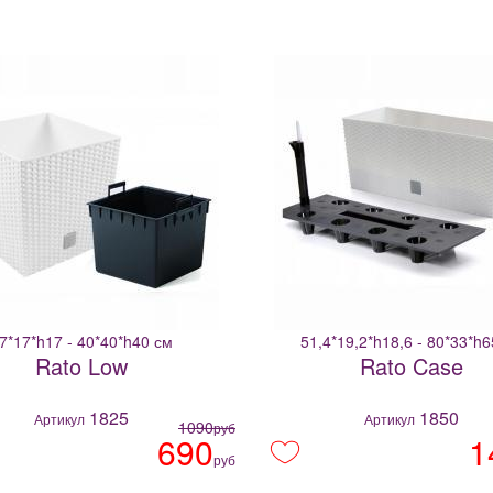
7*17*h17 - 40*40*h40 см
51,4*19,2*h18,6 - 80*33*h
Rato Low
Rato Case
1825
1850
Артикул
Артикул
1090
руб
690
1
руб