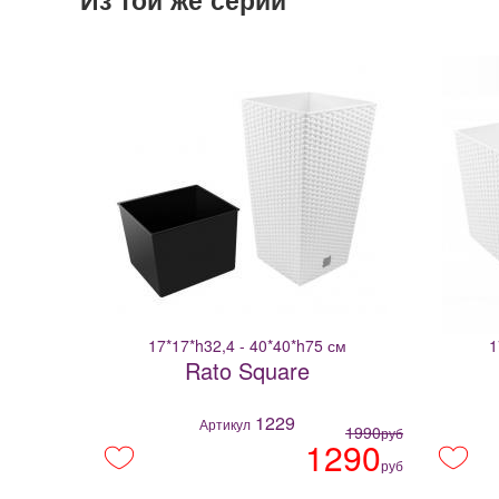
17*17*h32,4 - 40*40*h75 см
1
Rato Square
1229
Артикул
1990
руб
1290
руб