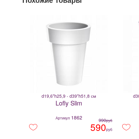
d19,6*h25,9 - d39*h51,8 см
d3
Lofly Slim
1862
Артикул
990
руб
590
руб