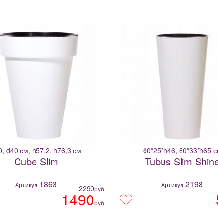
0, d40 см, h57,2, h76,3 см
60*25*h46, 80*33*h65 с
Cube Slim
Tubus Slim Shin
1863
2198
Артикул
Артикул
2290
руб
1490
руб