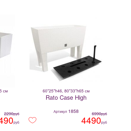
65 см
60*25*h46, 80*33*h65 см
Rato Case High
1858
Артикул
2290
6990
руб
руб
490
4490
руб
руб