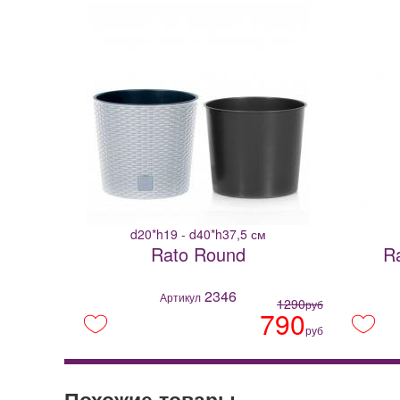
d20*h19 - d40*h37,5 см
Rato Round
R
2346
Артикул
1290
руб
790
руб
Похожие товары