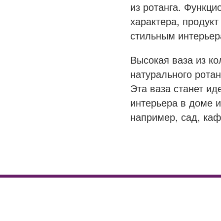
из ротанга. Функци
характера, продукт
стильным интерьер
Высокая ваза из ко
натурального ротан
Эта ваза станет и
интерьера в доме и
например, сад, каф
prosperplast
rato
tubus
антрацитовый
белый
венге