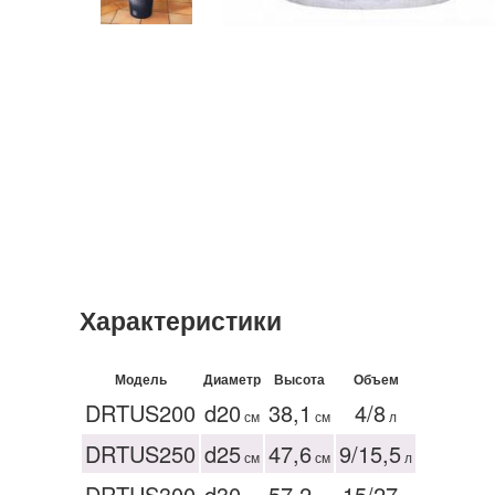
Характеристики
Модель
Диаметр
Высота
Объем
DRTUS200
d20
38,1
4/8
см
см
л
DRTUS250
d25
47,6
9/15,5
см
см
л
DRTUS300
d30
57,2
15/27