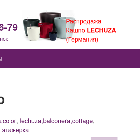
Распродажа
6-79
Кашпо
LECHUZA
(Германия)
нок
Ы
o
,color
,
lechuza,balconera,cottage
,
,
этажерка