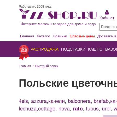
Работаем с 2008 года!
Кабинет
Интернет-магазин товаров для дома и сада
Главная
Каталог
Новинки
Оптовые цены
Доставка и
РАСПРОДАЖА
ПОДСТАВКИ
КАШПО
ВАЗО
Главная
Быстрый поиск
Польские цветочны
4sis
,
azzura,качели
,
balconera
,
brafab,ка
lechuza,cottage
,
nova
,
rato
,
tubus
,
urbi
,
w