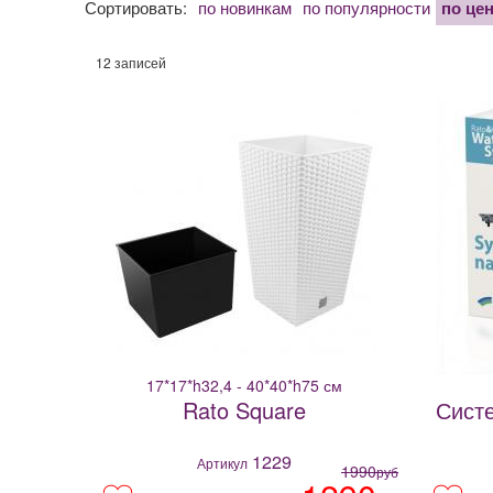
Сортировать:
по новинкам
по популярности
по це
12 записей
17*17*h32,4 - 40*40*h75 см
Rato Square
Сист
1229
Артикул
1990
руб