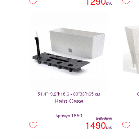
1290
руб
51,4*19,2*h18,6 - 80*33*h65 см
Rato Case
1850
Артикул
2290
руб
1490
руб