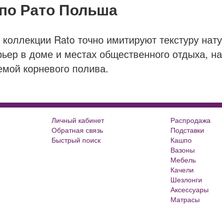
по Рато Польша
 коллекции Rato точно имитируют текстуру нату
ер в доме и местах общественного отдыха, нап
мой корневого полива.
Личный кабинет
Распродажа
Обратная связь
Подставки
Быстрый поиск
Кашпо
Большие цветочные горшки
Вазоны
Кованые цветочницы и вазоны
Мебель
Кованые скамейки
Качели
Кованые столы
Шезлонги
Металлические скамейки
Аксессуары
Плитка для сада
Матрасы
Кашпо из ротанга
Матрасы Аскона