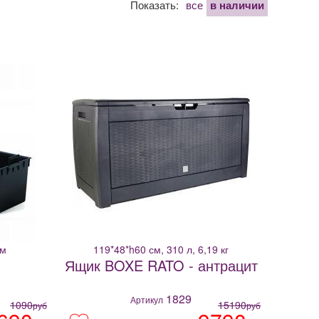
Показать:
все
в наличии
см
119*48*h60 см, 310 л, 6,19 кг
Ящик BOXE RATO - антрацит
1829
Артикул
1090
15190
руб
руб