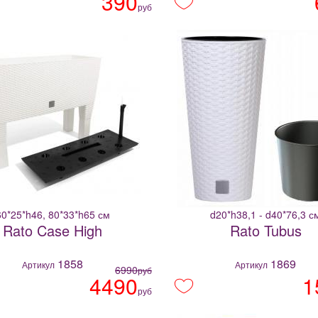
390
руб
60*25*h46, 80*33*h65 см
d20*h38,1 - d40*76,3 с
Rato Case High
Rato Tubus
1858
1869
Артикул
Артикул
6990
руб
4490
1
руб