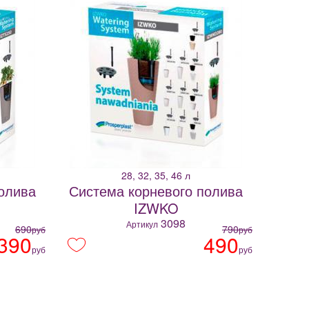
28, 32, 35, 46 л
олива
Система корневого полива
IZWKO
3098
Артикул
690
790
руб
руб
390
490
руб
руб