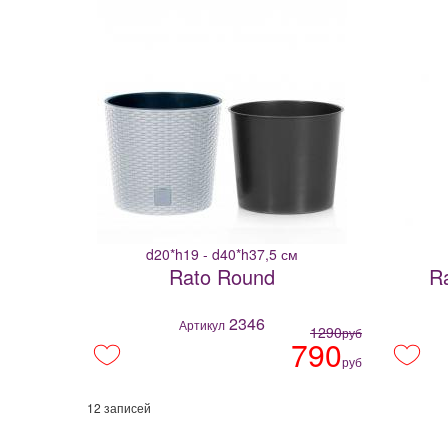
d20*h19 - d40*h37,5 см
Rato Round
R
2346
Артикул
1290
руб
790
руб
12 записей