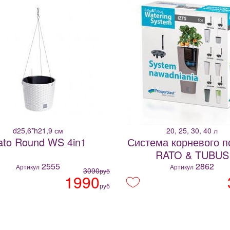
d25,6*h21,9 см
20, 25, 30, 40 л
ato Round WS 4in1
Система корневого п
RATO & TUBUS
2555
2862
Артикул
Артикул
3090
руб
1990
руб