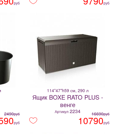
690
9790
руб
руб
м
114*47*h59 см, 290 л
Ящик BOXE RATO PLUS -
венге
2234
Артикул
2490
16690
руб
руб
590
10790
руб
руб