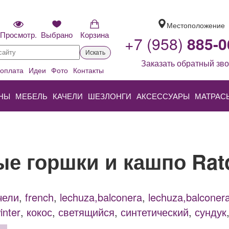
Местоположение
Просмотр.
Выбрано
Корзина
+7 (958)
885-0
Искать
Заказать обратный зво
 оплата
Идеи
Фото
Контакты
НЫ
МЕБЕЛЬ
КАЧЕЛИ
ШЕЗЛОНГИ
АКСЕССУАРЫ
МАТРАС
е горшки и кашпо Rat
чели
,
french
,
lechuza,balconera
,
lechuza,balconera
inter
,
кокос
,
светящийся
,
синтетический
,
сундук