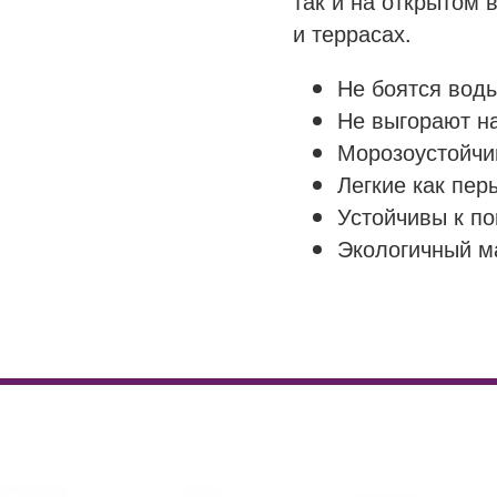
так и на открытом в
и террасах.
Не боятся вод
Не выгорают н
Морозоустойч
Легкие как пе
Устойчивы к п
Экологичный м
capi
купить
ow Ivory
цена
ow Rust
доставка