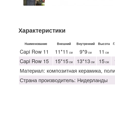
Характеристики
Наименование
Внешний
Внутренний
Высота
Г
Capi Row 11
11*11
9*9
11
см
см
см
Capi Row 15
15*15
13*13
15
см
см
см
Материал: композитная керамика, пол
Страна производитель: Нидерланды