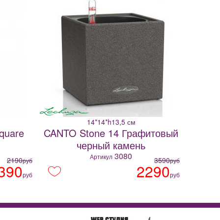
14*14*h13,5 см
Square
CANTO Stone 14 Графитовый
черный камень
3080
Артикул
2190
3590
руб
руб
390
2290
руб
руб