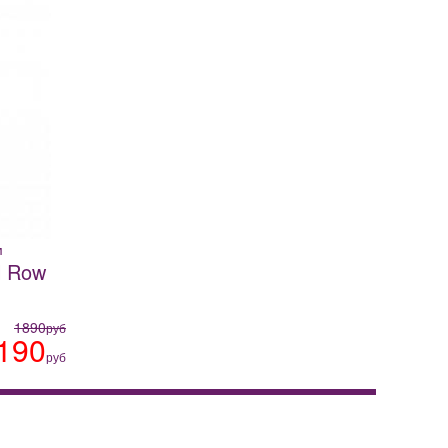
м
l Row
1890
руб
190
руб