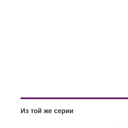
Кашпо-Куб Capi Nature Planter Square R
Кашпо-Куб Capi Nature Planter Square R
Из той же серии