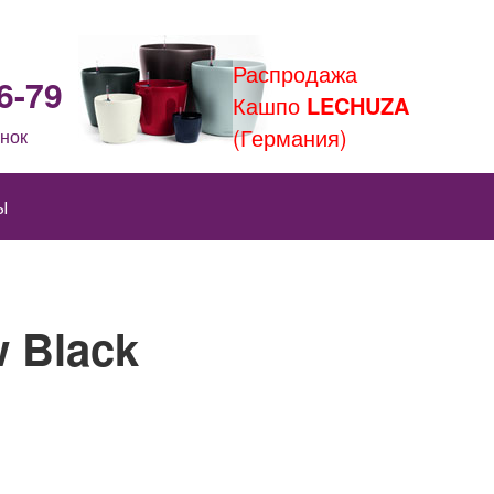
Распродажа
6-79
Кашпо
LECHUZA
(Германия)
нок
Ы
w Black