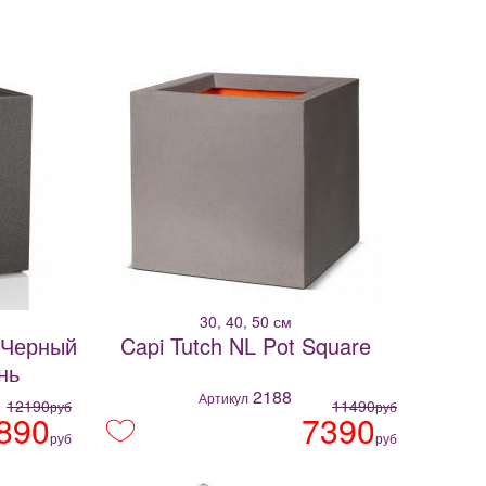
30, 40, 50 см
 Черный
Capi Tutch NL Pot Square
нь
2188
Артикул
12190
11490
руб
руб
890
7390
руб
руб