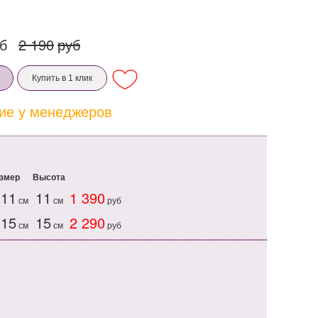
б
2 190
руб
Купить в 1 клик
ие у менеджеров
змер
Высота
*11
11
1 390
см
см
руб
*15
15
2 290
см
см
руб