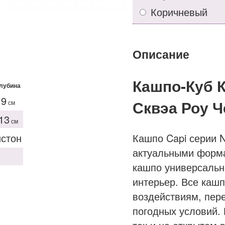
Коричневый
Описание
Кашпо-Куб 
лубина
9
Сквэа Роу 
см
13
см
Кашпо Capi серии N
истон
актуальными форма
кашпо универсальн
интерьер. Все кашп
воздействиям, пер
погодных условий. 