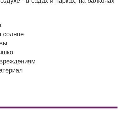
оздухе - в садах и парках, на балконах
ы
а солнце
ивы
рышко
овреждениям
атериал