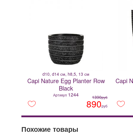
d10, d14 см, h8,5, 13 см
Capi Nature Egg Planter Row
Capi N
Black
1244
Артикул
1390
руб
890
руб
Похожие товары