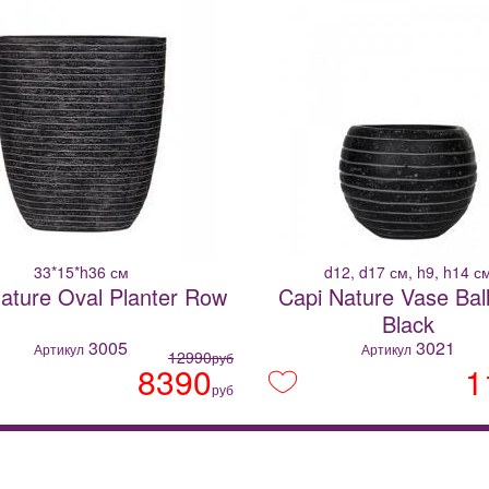
33*15*h36 см
d12, d17 см, h9, h14 с
ature Oval Planter Row
Capi Nature Vase Bal
Black
3005
3021
Артикул
Артикул
12990
руб
8390
1
руб