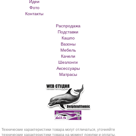
Идеи
Кованые скамейки
Фото
Кованые столы
Контакты
Металлические скамейки
Плитка для сада
Распродажа
Кашпо из ротанга
Подставки
Матрасы Аскона
Кашпо
Кашпо металлическое
Вазоны
Кашпо для елки
Мебель
Кашпо с самоливом
Качели
Кашпо с автополивом
Шезлонги
Аксессуары
Матрасы
Технические характеристики товара могут отличаться, уточняйте
технические характеристики товара на момент покупки и оплаты.