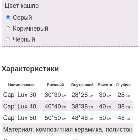
Цвет кашпо
Серый
Коричневый
Черный
Характеристики
Наименование
Внешний
Внутренний
Высота
Глубина
Capi Lux 30
30*30
28*28
30
28
см
см
см
см
Capi Lux 40
40*40
38*38
40
38
см
см
см
см
Capi Lux 50
50*50
48*48
50
48
см
см
см
см
Материал: композитная керамика, полистон