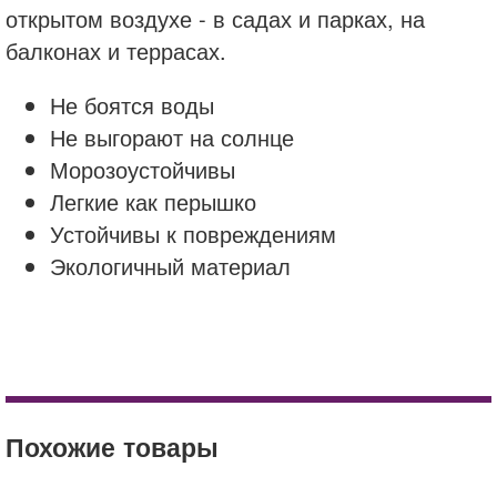
открытом воздухе - в садах и парках, на
балконах и террасах.
Не боятся воды
Не выгорают на солнце
Морозоустойчивы
Легкие как перышко
Устойчивы к повреждениям
Экологичный материал
capi
купить
Детский матрас Askona Baby Flex Jump
цена
Гриль-барбекю BST 604
доставка
Похожие товары