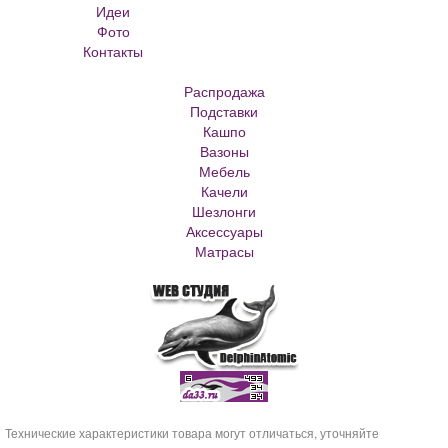
Идеи
Кованые скамейки
Фото
Кованые столы
Контакты
Металлические скамейки
Плитка для сада
Распродажа
Кашпо из ротанга
Подставки
Матрасы Аскона
Кашпо
Кашпо металлическое
Вазоны
Кашпо для елки
Мебель
Кашпо с самоливом
Качели
Кашпо с автополивом
Шезлонги
Аксессуары
Матрасы
Технические характеристики товара могут отличаться, уточняйте