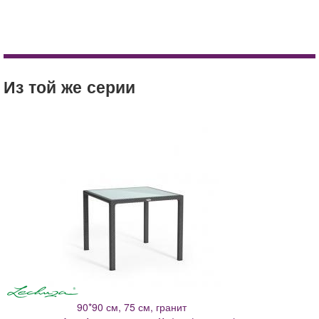
lechuza
гранит
Стул Lechuza Белый
мебель
Стол Lechuza малый (90*90 см) Белый
пластик
Из той же серии
стул
купить
цена
доставка
90*90 см, 75 см, гранит