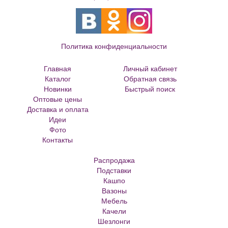
Политика конфиденциальности
Главная
Личный кабинет
Каталог
Обратная связь
Новинки
Быстрый поиск
Оптовые цены
Большие цветочные горшки
Доставка и оплата
Кованые цветочницы и вазоны
Идеи
Кованые скамейки
Фото
Кованые столы
Контакты
Металлические скамейки
Плитка для сада
Распродажа
Кашпо из ротанга
Подставки
Матрасы Аскона
Кашпо
Кашпо металлическое
Вазоны
Кашпо для елки
Мебель
Кашпо с самоливом
Качели
Кашпо с автополивом
Шезлонги