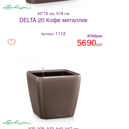
40*15 см, h18 см
DELTA 20 Кофе металлик
1112
Артикул
8790
руб
5690
руб
h20, h26, h33, h40, h47 см