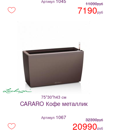
1045
Артикул
11090
руб
7190
руб
75*30*h43 см
CARARO Кофе металлик
1067
Артикул
32390
руб
20990
руб