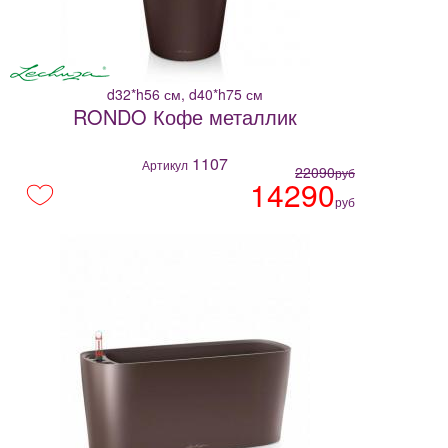
d32*h56 см, d40*h75 см
RONDO Кофе металлик
1107
Артикул
22090
руб
14290
руб