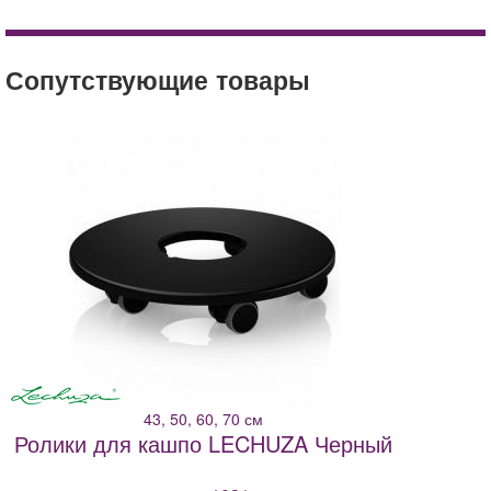
premium
Кашпо LECHUZA CLASSICO Ярко-красный
металлик
кашпо
блестящий
Сопутствующие товары
кофе
металлик
купить
цена
доставка
43, 50, 60, 70 см
Ролики для кашпо LECHUZA Черный