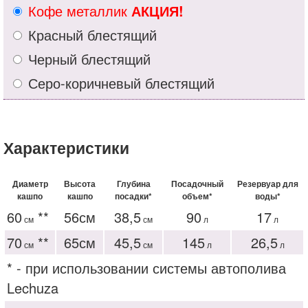
Кофе металлик
АКЦИЯ!
Красный блестящий
Черный блестящий
Серо-коричневый блестящий
Характеристики
Диаметр
Высота
Глубина
Посадочный
Резервуар для
кашпо
кашпо
посадки*
объем*
воды*
60
**
56см
38,5
90
17
см
см
л
л
70
**
65см
45,5
145
26,5
см
см
л
л
* - при использовании системы автополива
Lechuza