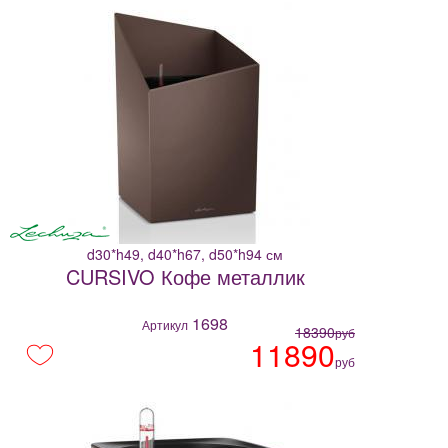
d30*h49, d40*h67, d50*h94 см
CURSIVO Кофе металлик
1698
Артикул
18390
руб
11890
руб