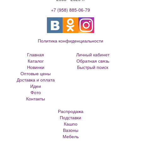
+7 (958) 885-06-79
Политика конфиденциальности
Главная
Личный кабинет
Каталог
Обратная связь
Новинки
Быстрый поиск
Оптовые цены
Большие цветочные горшки
Доставка и оплата
Кованые цветочницы и вазоны
Идеи
Кованые скамейки
Фото
Кованые столы
Контакты
Металлические скамейки
Плитка для сада
Распродажа
Кашпо из ротанга
Подставки
Матрасы Аскона
Кашпо
Кашпо металлическое
Вазоны
Кашпо для елки
Мебель
Кашпо с самоливом