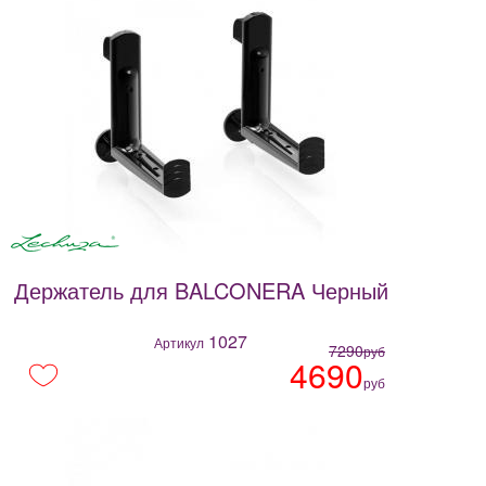
фисташковый
купить
цена
доставка
Держатель для BALCONERA Черный
1027
Артикул
7290
руб
4690
руб