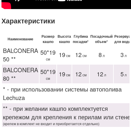
Характеристики
Размер
Высота
Глубина
Посадочный
Резервуа
Наименование
кашпо
кашпо
посадки*
объем*
для воды
BALCONERA
50*19
19
12
8
3
см
см
л
л
50 **
см
BALCONERA
50*19
19
12
12
5
см
см
л
л
80 **
см
* - при использовании системы автополива
Lechuza
** - при желании кашпо комплектуется
крепежом для крепления к перилам или стене
(крепеж в комплект не входит и приобретается отдельно)