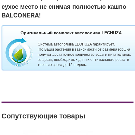
сухое место не снимая полностью кашпо
BALCONERA!
Оригинальный комплект автополива LECHUZA
Система автополива LECHUZA гарантирует,
что Ваши растения в зависимости от размера горшка
получат достаточное количество воды и питательных
веществ, необходимых для их оптимального роста, в
течение срока до 12 недель.
50
balconera
Садовые качели Kornhult 6511-64
color
Кашпо LECHUZA PURO Color 20 Белый
lechuza
Сопутствующие товары
trend
кашпо
напольный