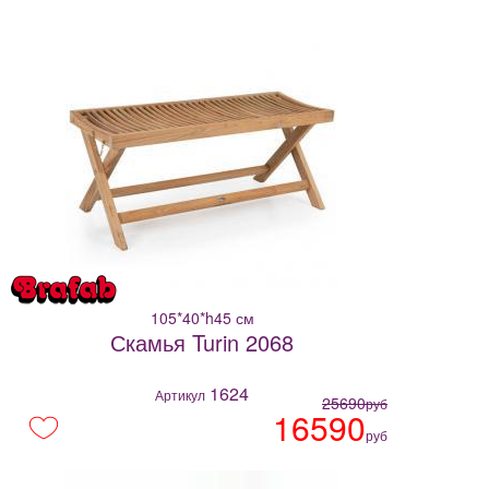
купить
цена
доставка
105*40*h45 см
Скамья Turin 2068
1624
Артикул
25690
руб
16590
руб