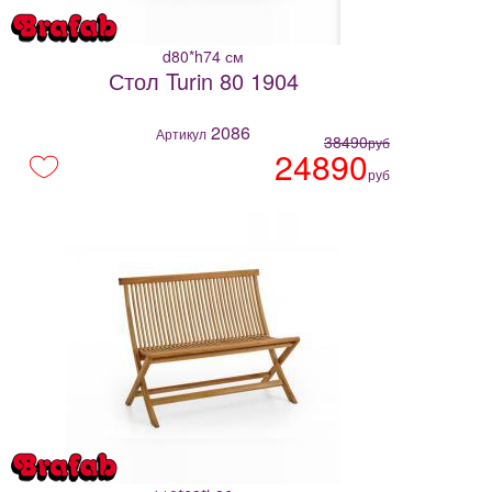
d80*h74 см
Стол Turin 80 1904
2086
Артикул
38490
руб
24890
руб