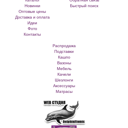
Новинки
Быстрый поиск
Оптовые цены
Большие цветочные горшки
Доставка и оплата
Кованые цветочницы и вазоны
Идеи
Кованые скамейки
Фото
Кованые столы
Контакты
Металлические скамейки
Плитка для сада
Распродажа
Кашпо из ротанга
Подставки
Матрасы Аскона
Кашпо
Кашпо металлическое
Вазоны
Кашпо для елки
Мебель
Кашпо с самоливом
Качели
Кашпо с автополивом
Шезлонги
Аксессуары
Матрасы