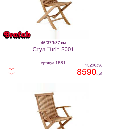
46*37*h87 см
Стул Turin 2001
1681
Артикул
13290
руб
8590
руб