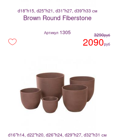
d18*h15, d25*h21, d31*h27, d39*h33 см
Brown Round Fiberstone
1305
Артикул
3290
руб
2090
руб
d16*h14, d22*h20, d26*h24, d29*h27, d32*h31 см