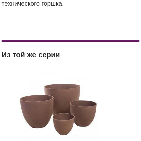
технического горшка.
nobilis marco
кашпо
Кашпо Windsor Cube (конкрит) Коричневый
купить
Кашпо Treez Japonica Hikari - A-Line Square
цена
(Квадратна трапеция) - Шоколад матовый лак
Из той же серии
доставка