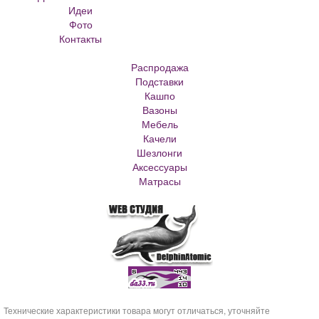
Идеи
Кованые скамейки
Фото
Кованые столы
Контакты
Металлические скамейки
Плитка для сада
Распродажа
Кашпо из ротанга
Подставки
Матрасы Аскона
Кашпо
Кашпо металлическое
Вазоны
Кашпо для елки
Мебель
Кашпо с самоливом
Качели
Кашпо с автополивом
Шезлонги
Аксессуары
Матрасы
Технические характеристики товара могут отличаться, уточняйте