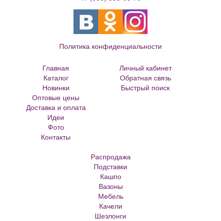
Политика конфиденциальности
Главная
Личный кабинет
Каталог
Обратная связь
Новинки
Быстрый поиск
Оптовые цены
Большие цветочные горшки
Доставка и оплата
Кованые цветочницы и вазоны
Идеи
Кованые скамейки
Фото
Кованые столы
Контакты
Металлические скамейки
Плитка для сада
Распродажа
Кашпо из ротанга
Подставки
Матрасы Аскона
Кашпо
Кашпо металлическое
Вазоны
Кашпо для елки
Мебель
Кашпо с самоливом
Качели
Кашпо с автополивом
Шезлонги