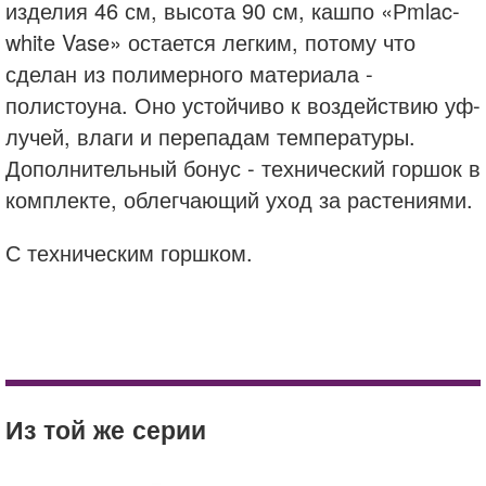
изделия 46 см, высота 90 см, кашпо «Рmlac-
white Vase» остается легким, потому что
сделан из полимерного материала -
полистоуна. Оно устойчиво к воздействию уф-
лучей, влаги и перепадам температуры.
Дополнительный бонус - технический горшок в
комплекте, облегчающий уход за растениями.
С техническим горшком.
nobilis marco
кашпо
Кашпо Nobilis Marco Taupe Sand Oval
купить
Корзинка для растений LECHUZA YULA
Fiberstone
цена
Белый/Ярко-красный
Из той же серии
доставка