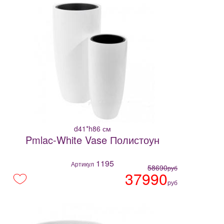
d41*h86 см
Pmlac-White Vase Полистоун
1195
Артикул
58690
руб
37990
руб