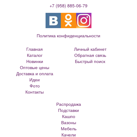
+7 (958) 885-06-79
Политика конфиденциальности
Главная
Личный кабинет
Каталог
Обратная связь
Новинки
Быстрый поиск
Оптовые цены
Большие цветочные горшки
Доставка и оплата
Кованые цветочницы и вазоны
Идеи
Кованые скамейки
Фото
Кованые столы
Контакты
Металлические скамейки
Плитка для сада
Распродажа
Кашпо из ротанга
Подставки
Матрасы Аскона
Кашпо
Кашпо металлическое
Вазоны
Кашпо для елки
Мебель
Кашпо с самоливом
Качели
Кашпо с автополивом