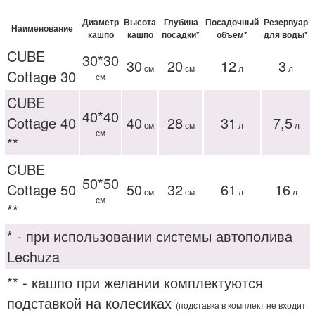
Диаметр
Высота
Глубина
Посадочный
Резервуар
Наименование
кашпо
кашпо
посадки*
объем*
для воды*
CUBE
30*30
30
20
12
3
см
см
л
л
Cottage 30
см
CUBE
40*40
Cottage 40
40
28
31
7,5
см
см
л
л
см
**
CUBE
50*50
Cottage 50
50
32
61
16
см
см
л
л
см
**
* - при использовании системы автополива
Lechuza
** - кашпо при желании комплектуются
подставкой на колесиках
(подставка в комплект не входит