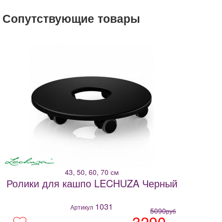
lechuza
Сопутствующие товары
sand
trend
кашпо
коричневый
купить
цена
доставка
43, 50, 60, 70 см
Ролики для кашпо LECHUZA Черный
1031
Артикул
5090
руб
3290