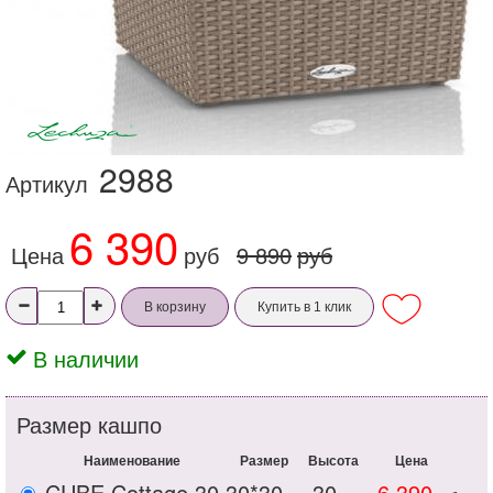
2988
Артикул
6 390
Цена
руб
9 890
руб
В корзину
Купить в 1 клик
В наличии
Размер кашпо
Наименование
Размер
Высота
Цена
CUBE Cottage 30
30*30
30
6 390