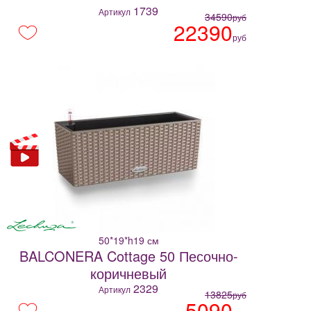
1739
Артикул
34590
руб
22390
руб
50*19*h19 см
BALCONERA Cottage 50 Песочно-
коричневый
2329
Артикул
13825
руб
5090