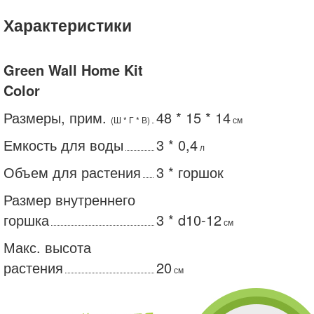
Характеристики
Green Wall Home Kit
Color
Размеры, прим.
48 * 15 * 14
(Ш * Г * В)
см
Емкость для воды
3 * 0,4
л
Объем для растения
3 * горшок
Размер внутреннего
горшка
3 * d10-12
см
Макс. высота
растения
20
см