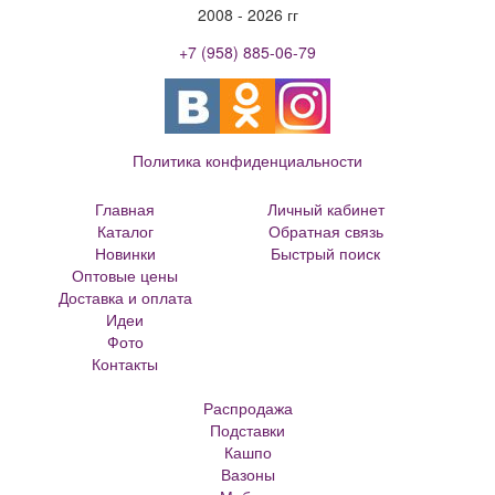
2008 - 2026 гг
+7 (958) 885-06-79
Политика конфиденциальности
Главная
Личный кабинет
Каталог
Обратная связь
Новинки
Быстрый поиск
Оптовые цены
Большие цветочные горшки
Доставка и оплата
Кованые цветочницы и вазоны
Идеи
Кованые скамейки
Фото
Кованые столы
Контакты
Металлические скамейки
Плитка для сада
Распродажа
Кашпо из ротанга
Подставки
Матрасы Аскона
Кашпо
Кашпо металлическое
Вазоны
Кашпо для елки