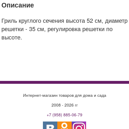
Описание
Гриль круглого сечения высота 52 см, диаметр
решетки - 35 см, регулировка решетки по
высоте.
Green Glade
Гриль
Потолочная большая хрустальная люстра
купить
Стол Lechuza большой (160*90 см) Mokka
Ностальжи Водоворот
цена
доставка
Интернет-магазин товаров для дома и сада
2008 - 2026 гг
+7 (958) 885-06-79