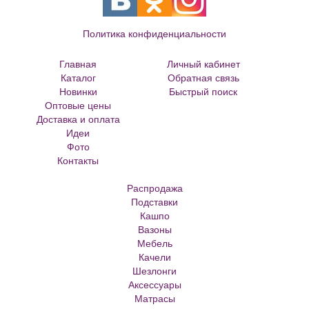
Политика конфиденциальности
Главная
Личный кабинет
Каталог
Обратная связь
Новинки
Быстрый поиск
Оптовые цены
Большие цветочные горшки
Доставка и оплата
Кованые цветочницы и вазоны
Идеи
Кованые скамейки
Фото
Кованые столы
Контакты
Металлические скамейки
Плитка для сада
Распродажа
Кашпо из ротанга
Подставки
Матрасы Аскона
Кашпо
Кашпо металлическое
Вазоны
Кашпо для елки
Мебель
Кашпо с самоливом
Качели
Кашпо с автополивом
Шезлонги
Аксессуары
Матрасы