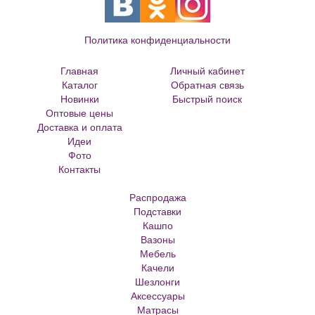
Политика конфиденциальности
Главная
Личный кабинет
Каталог
Обратная связь
Новинки
Быстрый поиск
Оптовые цены
Большие цветочные горшки
Доставка и оплата
Кованые цветочницы и вазоны
Идеи
Кованые скамейки
Фото
Кованые столы
Контакты
Металлические скамейки
Плитка для сада
Распродажа
Кашпо из ротанга
Подставки
Матрасы Аскона
Кашпо
Кашпо металлическое
Вазоны
Кашпо для елки
Мебель
Кашпо с самоливом
Качели
Кашпо с автополивом
Шезлонги
Аксессуары
Матрасы