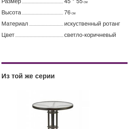
Размер
45 * 55
см
Высота
76
см
Материал
искуственный ротанг
Цвет
светло-коричневый
Детский матрас Askona Baby Flex Sleep
Матрас Askona Terapia Avanta
Из той же серии